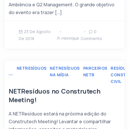
Ambiência e Q2 Management. O grande objetivo
do evento era trazer […]
23 De Agosto
0
Henrique
De 2018
Comments
NETRESÍDUOS
NETRESÍDUOS
PARCEIROS
RESÍDUO
NA MÍDIA
NETR
CONST
CIVIL
NETResíduos no Construtech
Meeting!
A NETResíduos estará na próxima edição do
Construtech Meeting! Levantar e compartilhar