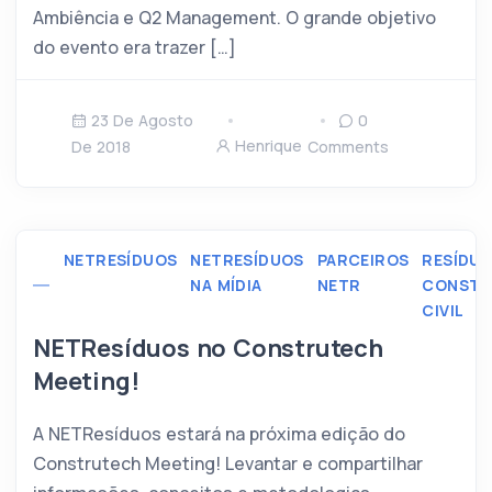
Ambiência e Q2 Management. O grande objetivo
do evento era trazer […]
23 De Agosto
0
Henrique
De 2018
Comments
NETRESÍDUOS
NETRESÍDUOS
PARCEIROS
RESÍDUO
NA MÍDIA
NETR
CONST
CIVIL
NETResíduos no Construtech
Meeting!
A NETResíduos estará na próxima edição do
Construtech Meeting! Levantar e compartilhar