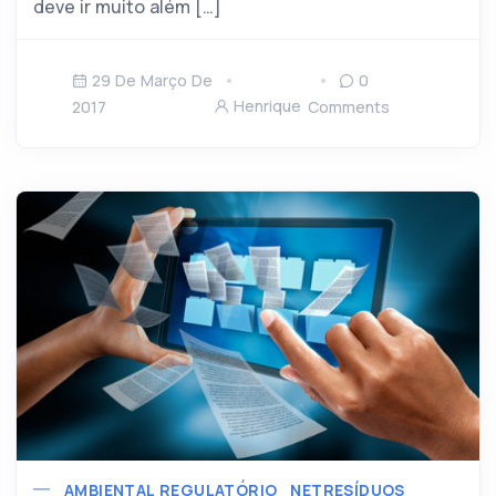
deve ir muito além […]
29 De Março De
0
Henrique
2017
Comments
AMBIENTAL REGULATÓRIO
NETRESÍDUOS