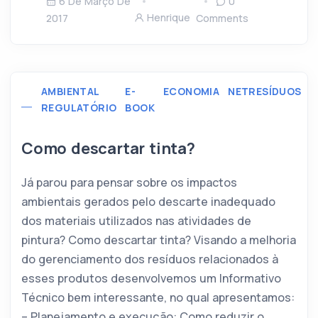
6 De Março De
0
Henrique
2017
Comments
AMBIENTAL
E-
ECONOMIA
NETRESÍDUOS
R
REGULATÓRIO
BOOK
C
C
Como descartar tinta?
Já parou para pensar sobre os impactos
ambientais gerados pelo descarte inadequado
dos materiais utilizados nas atividades de
pintura? Como descartar tinta? Visando a melhoria
do gerenciamento dos resíduos relacionados à
esses produtos desenvolvemos um Informativo
Técnico bem interessante, no qual apresentamos:
– Planejamento e execução: Como reduzir o